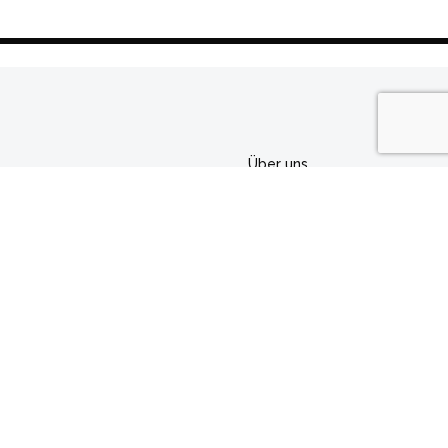
Über uns
Kontakt
Impressum
Datenschutz
Folgen Sie Uns!